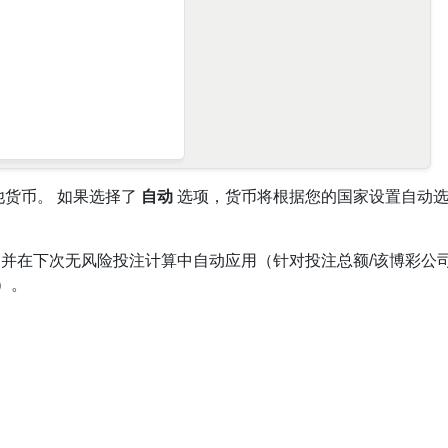
货币。 如果选择了
自动
选项，货币将根据您的国家设置自动
并在下次无风险投注计算中自动应用（针对投注总额/该博彩公司
）。