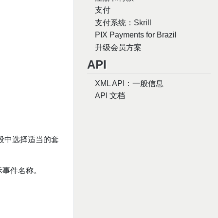
支付
支付系统：Skrill
PIX Payments for Brazil
升级会员方案
API
XML API：一般信息
API 文档
字段中选择适当的套
示事件名称。