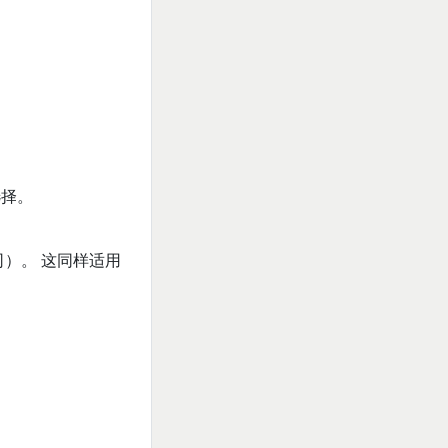
选择。
）。 这同样适用