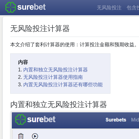
无风险投注
包含
无风险投注计算器
本文介绍了套利计算器的使用：计算投注金额和预期收益
内容
内置和独立无风险投注计算器
无风险投注计算器使用指南
内置无风险投注计算器还有哪些功能
内置和独立无风险投注计算器