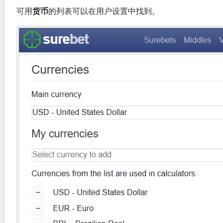
可用
货币
的列表可以在用户设置中找到。