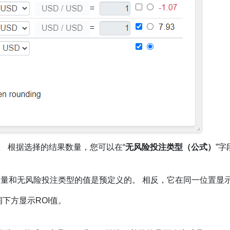
。 根据选择的结果数量，您可以在“
无风险投注类型（公式）
”
量和无风险投注类型的值是预定义的。 相反，它在同一位置显
下方显示ROI值。