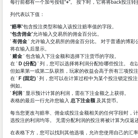
每行前都有一个加号按钮“
+
”。 按下时，它将将back投注转
列代表以下值：
“
赔率
”包含投注类型和输入该投注赔率值的字段。
“
包含佣金
”允许输入交易所的佣金百分比。
'
有佣金
' 允许输入交易所的佣金百分比。 对于普通的博彩
将在输入后显示。
'
赌金
' 包含输入下注金额和选择下注货币的字段。
在 '
D (分配)
' 列，您可以选择将利润分配给哪些投注。 
但如果第一或第二队获胜，玩家的收益会高于所有三项投
在 '
F (固定)
' 列，您可以在计算过程中为某个投注锁定投
例如。
'
利润
' 显示预计计算的利润，需在下注金额之上获得。
表格的最后一行允许您输入
总下注金额
及其货币。
每当您更改与赔率、佣金或投注金额相关的任何字段时，计
选投注的利润均等。 无需分配利润的投注将被计算为仅返
在表格下方，您可以找到其他选项，允许您使用自己的汇